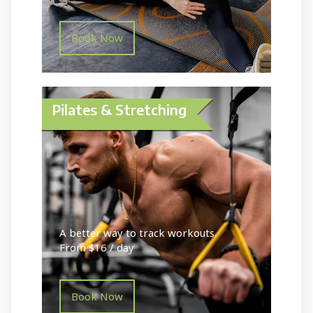
Book Now
Pilates & Stretching
A better way to track workouts.
From $16 / day
Book Now