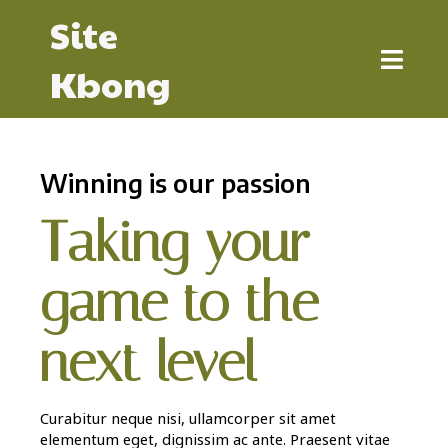
Site
Kbong
Winning is our passion
Taking your
game to the
next level
Curabitur neque nisi, ullamcorper sit amet
elementum eget, dignissim ac ante. Praesent vitae