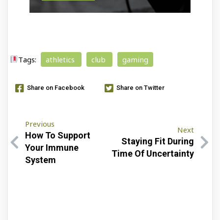
Tags:
athletics
club
gaming
Share on Facebook
Share on Twitter
Previous
Next
How To Support
Staying Fit During
Your Immune
Time Of Uncertainty
System